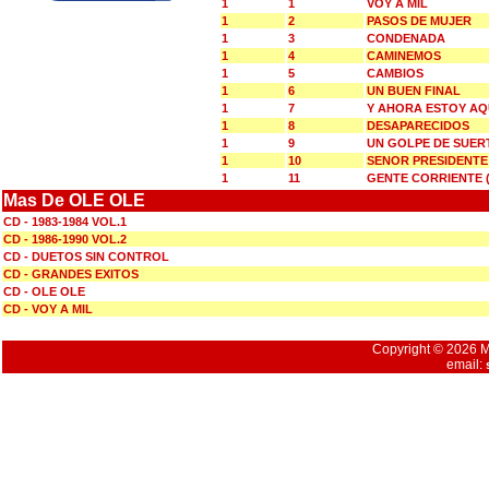
1
1
VOY A MIL
1
2
PASOS DE MUJER
1
3
CONDENADA
1
4
CAMINEMOS
1
5
CAMBIOS
1
6
UN BUEN FINAL
1
7
Y AHORA ESTOY AQ
1
8
DESAPARECIDOS
1
9
UN GOLPE DE SUER
1
10
SENOR PRESIDENTE
1
11
GENTE CORRIENTE 
Mas De OLE OLE
CD - 1983-1984 VOL.1
CD - 1986-1990 VOL.2
CD - DUETOS SIN CONTROL
CD - GRANDES EXITOS
CD - OLE OLE
CD - VOY A MIL
Copyright © 2026 Mu
email: