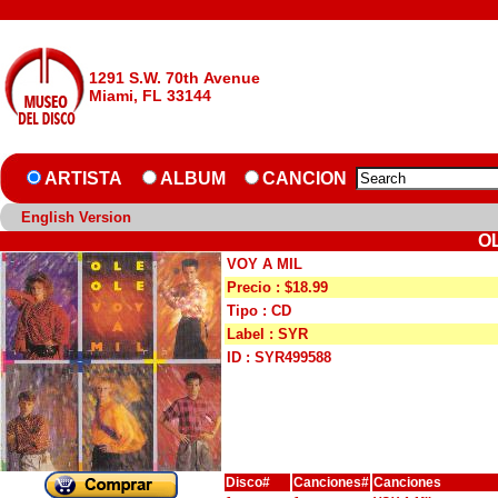
1291 S.W. 70th Avenue
Miami, FL 33144
ARTISTA
ALBUM
CANCION
English Version
OL
VOY A MIL
Precio : $18.99
Tipo : CD
Label : SYR
ID : SYR499588
Disco#
Canciones#
Canciones