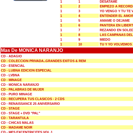
1
1
DESATAME
1
2
EMPIEZO A RECOR
1
3
YO VENGO Y TU TE 
1
4
ENTENDER EL AMO
1
5
AMAME O DEJAME
1
6
PANTERA EN LIBER
1
7
REZANDO EN SOLE
1
8
LAS CAMPANAS DE
1
9
MIEDO
1
10
TU Y YO VOLVEMOS
Mas De MONICA NARANJO
CD - ADAGIO
CD - COLECCION PRIVADA..GRANDES EXITOS & REM
CD - ESENCIAL
CD - LUBNA EDICION ESPECIAL
CD - LVBNA
CD - MINAGE
CD - MONICA NARANJO
CD - PALABRAS DE MUJER
CD - PURO MINAGE
CD - RECUPERA TUS CLASICOS - 2 CDS
CD - RENAISSANCE 25 ANIVERSARIO
CD - STAGE
CD - STAGE + DVD "PAL"
CD - TARANTULA
CD - CHICAS MALAS
CD - MADAME NOIR
CD - MES EXCENTRICITES VOL.1