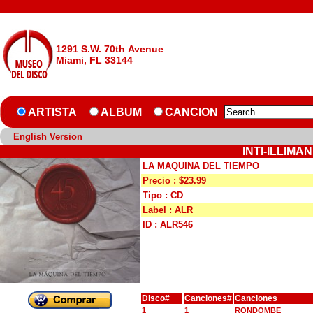
1291 S.W. 70th Avenue
Miami, FL 33144
ARTISTA
ALBUM
CANCION
English Version
INTI-ILLIMA
LA MAQUINA DEL TIEMPO
Precio : $23.99
Tipo : CD
Label : ALR
ID : ALR546
Disco#
Canciones#
Canciones
1
1
RONDOMBE