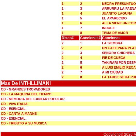
1
2
NEGRA PRESUNTU
1
3
ARRURRU LA FAEN
1
4
JUANITO LAGUNA
1
5
EL APARECIDO
1
6
ALLA VIENE UN CO
1
7
INDUCE
1
8
TEMA DE AMOR
Disco#
Canciones#
Canciones
2
1
LA SIEMBRA
2
2
UN CAFE PARA PLA
2
3
SENORA CHICHERA
2
4
PIE DE CUECA
2
5
TAKIRARI POR DES
2
6
A LUIS EMILIO REC
2
7
A MI CIUDAD
2
8
LA TARDE SE HA PU
Mas De INTI-ILLIMANI
CD - GRANDES TROVADORES
CD - LA MAQUINA DEL TIEMPO
CD - MEMORIA DEL CANTAR POPULAR
CD - VIVA ITALIA
CD - ESENCIAL
CD - CANTA A MANNS
CD - ESENCIAL
CD - TRIBUTO A SU MUSICA
Copyright © 2026 Mu