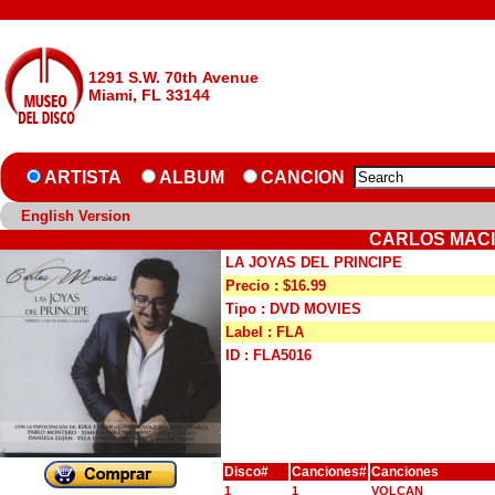
1291 S.W. 70th Avenue
Miami, FL 33144
ARTISTA
ALBUM
CANCION
English Version
CARLOS MACIA
LA JOYAS DEL PRINCIPE
Precio : $16.99
Tipo : DVD MOVIES
Label : FLA
ID : FLA5016
Disco#
Canciones#
Canciones
1
1
VOLCAN