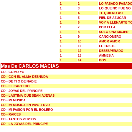
1
2
LO PASADO PASAD
1
3
LO QUE NO FUE NO
1
4
TE QUIERO ASI
1
5
PIEL DE AZUCAR
1
6
VOY A LLENARTE T
1
7
POR ELLA
1
8
SOLO UNA MUJER
1
9
CANCIONERO
1
10
AMOR AMOR
1
11
EL TRISTE
1
12
DESESPERADO
1
13
AMNESIA
1
14
DOS
Mas De CARLOS MACIAS
CD - COMO YO
CD - CON EL ALMA DESNUDA
CD - DE TI O DE NADIE
CD - EL CARTERO
CD - JOYAS DEL PRINCIPE
CD - LASTIMA QUE SEAN AJENAS
CD - MI MUSICA
CD - MI MUSICA EN VIVO + DVD
CD - MI PASION POR EL BOLERO
CD - RAICES
CD - TANTOS VERSOS
CD - LA JOYAS DEL PRINCIPE