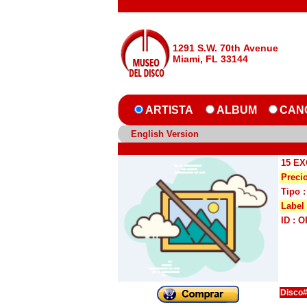
1291 S.W. 70th Avenue
Miami, FL 33144
ARTISTA
ALBUM
CAN
English Version
15 E
Precio
Tipo 
Label
ID : 
Disco