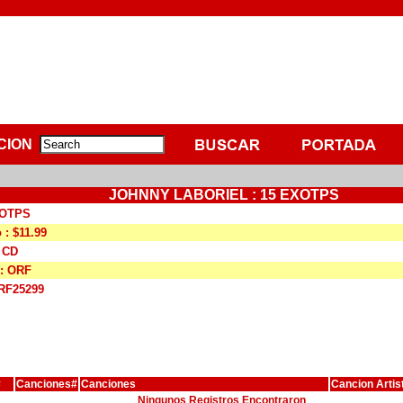
CION
JOHNNY LABORIEL : 15 EXOTPS
XOTPS
 : $11.99
: CD
 : ORF
ORF25299
#
Canciones#
Canciones
Cancion Artis
Ningunos Registros Encontraron