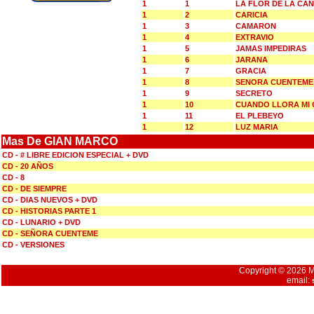
1
1
LA FLOR DE LA CA
1
2
CARICIA
1
3
CAMARON
1
4
EXTRAVIO
1
5
JAMAS IMPEDIRAS
1
6
JARANA
1
7
GRACIA
1
8
SENORA CUENTEME
1
9
SECRETO
1
10
CUANDO LLORA MI 
1
11
EL PLEBEYO
1
12
LUZ MARIA
Mas De GIAN MARCO
CD - # LIBRE EDICION ESPECIAL + DVD
CD - 20 AÑOS
CD - 8
CD - DE SIEMPRE
CD - DIAS NUEVOS + DVD
CD - HISTORIAS PARTE 1
CD - LUNARIO + DVD
CD - SEÑORA CUENTEME
CD - VERSIONES
Copyright © 2026 Mu
email: