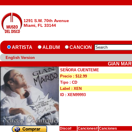
1291 S.W. 70th Avenue
Miami, FL 33144
ARTISTA
ALBUM
CANCION
English Version
GIAN MAR
SEÑORA CUENTEME
Precio : $12.99
Tipo : CD
Label : XEN
ID : XEN99993
Disco#
Canciones#
Canciones