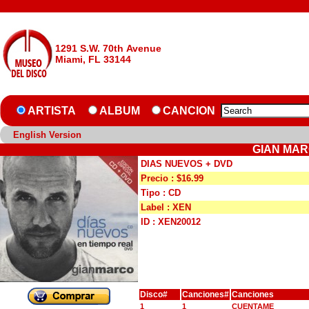
1291 S.W. 70th Avenue
Miami, FL 33144
ARTISTA
ALBUM
CANCION
English Version
GIAN MAR
DIAS NUEVOS + DVD
Precio : $16.99
Tipo : CD
Label : XEN
ID : XEN20012
Disco#
Canciones#
Canciones
1
1
CUENTAME