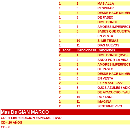
1
2
MAS ALLA
1
3
RESPIRAR
1
4
DESDE HACE UN ME
1
5
DE PASEO
1
6
DIME DONDE
1
7
AMORES IMPERFEC
1
8
SABES QUE CUENT
1
9
EN VENTA
1
10
SI ME TENIAS
1
11
DIAS NUEVOS
Disco#
Canciones#
Canciones
2
1
DIME DONDE (DVD)
2
2
ANDO POR LA VIDA
2
3
AMORES IMPERFEC
2
4
DE PASEO
2
5
DESDE HACE UN ME
2
6
EN VENTA
2
7
EXPRESSO 2222
2
8
OJOS AZULES / ADI
2
9
DE AYACUCHO / VAL
2
10
ROXANNE
2
11
IMAGINA
2
12
SENTIRME VIVO
Mas De GIAN MARCO
CD - # LIBRE EDICION ESPECIAL + DVD
CD - 20 AÑOS
CD - 8