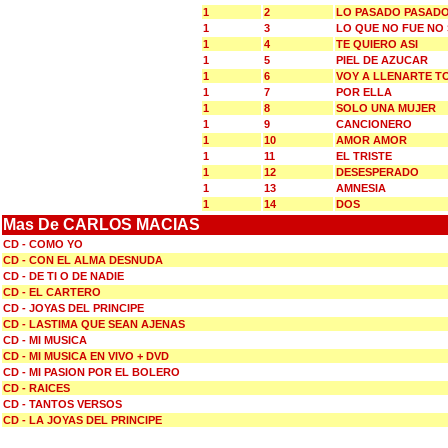
1
2
LO PASADO PASAD
1
3
LO QUE NO FUE NO
1
4
TE QUIERO ASI
1
5
PIEL DE AZUCAR
1
6
VOY A LLENARTE T
1
7
POR ELLA
1
8
SOLO UNA MUJER
1
9
CANCIONERO
1
10
AMOR AMOR
1
11
EL TRISTE
1
12
DESESPERADO
1
13
AMNESIA
1
14
DOS
Mas De CARLOS MACIAS
CD - COMO YO
CD - CON EL ALMA DESNUDA
CD - DE TI O DE NADIE
CD - EL CARTERO
CD - JOYAS DEL PRINCIPE
CD - LASTIMA QUE SEAN AJENAS
CD - MI MUSICA
CD - MI MUSICA EN VIVO + DVD
CD - MI PASION POR EL BOLERO
CD - RAICES
CD - TANTOS VERSOS
CD - LA JOYAS DEL PRINCIPE