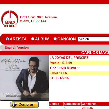
1291 S.W. 70th Avenue
Miami, FL 33144
ARTISTA
ALBUM
CANCION
English Version
CARLOS MACIA
LA JOYAS DEL PRINCIPE
Precio : $16.99
Tipo : DVD MOVIES
Label : FLA
ID : FLA5016
Disco#
Canciones#
Canciones
1
1
VOLCAN