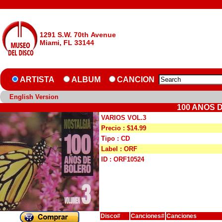
1291 S.W. 70th Avenue
Miami, FL 33144
ARTISTA
ALBUM
CANCION
English Version
100 ANOS 
VARIOS VOL.3
Precio : $14.99
Tipo : CD
Label : ORF
ID : ORF10524
Disco#
Canciones#
Canciones