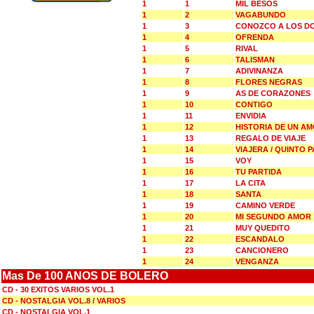
1
1
MIL BESOS
1
2
VAGABUNDO
1
3
CONOZCO A LOS D
1
4
OFRENDA
1
5
RIVAL
1
6
TALISMAN
1
7
ADIVINANZA
1
8
FLORES NEGRAS
1
9
AS DE CORAZONES
1
10
CONTIGO
1
11
ENVIDIA
1
12
HISTORIA DE UN A
1
13
REGALO DE VIAJE
1
14
VIAJERA / QUINTO P
1
15
VOY
1
16
TU PARTIDA
1
17
LA CITA
1
18
SANTA
1
19
CAMINO VERDE
1
20
MI SEGUNDO AMOR
1
21
MUY QUEDITO
1
22
ESCANDALO
1
23
CANCIONERO
1
24
VENGANZA
Mas De 100 ANOS DE BOLERO
CD - 30 EXITOS VARIOS VOL.1
CD - NOSTALGIA VOL.8 / VARIOS
CD - NOSTALGIA VOL.1