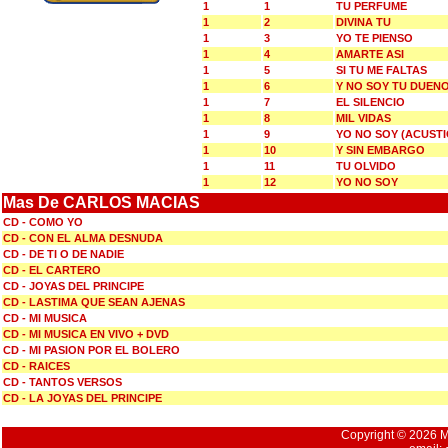
1
1
TU PERFUME
1
2
DIVINA TU
1
3
YO TE PIENSO
1
4
AMARTE ASI
1
5
SI TU ME FALTAS
1
6
Y NO SOY TU DUEN
1
7
EL SILENCIO
1
8
MIL VIDAS
1
9
YO NO SOY (ACUSTI
1
10
Y SIN EMBARGO
1
11
TU OLVIDO
1
12
YO NO SOY
Mas De CARLOS MACIAS
CD - COMO YO
CD - CON EL ALMA DESNUDA
CD - DE TI O DE NADIE
CD - EL CARTERO
CD - JOYAS DEL PRINCIPE
CD - LASTIMA QUE SEAN AJENAS
CD - MI MUSICA
CD - MI MUSICA EN VIVO + DVD
CD - MI PASION POR EL BOLERO
CD - RAICES
CD - TANTOS VERSOS
CD - LA JOYAS DEL PRINCIPE
Copyright © 2026 Mu