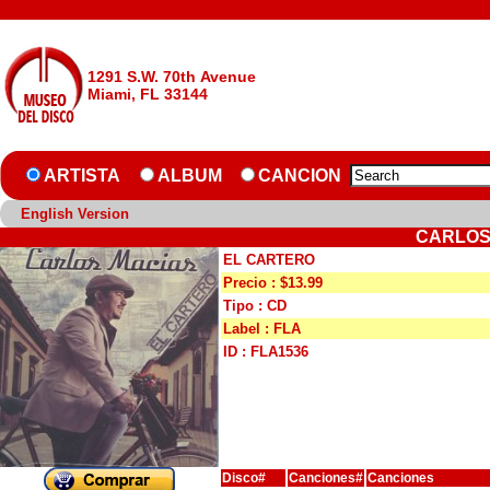
1291 S.W. 70th Avenue
Miami, FL 33144
ARTISTA
ALBUM
CANCION
English Version
CARLOS
EL CARTERO
Precio : $13.99
Tipo : CD
Label : FLA
ID : FLA1536
Disco#
Canciones#
Canciones