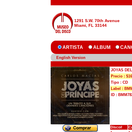
1291 S.W. 70th Avenue
Miami, FL 33144
ARTISTA
ALBUM
CAN
English Version
JOYAS DEL
Precio : $1
Tipo : CD
Label : BM
ID : BMM78
Disco#
C