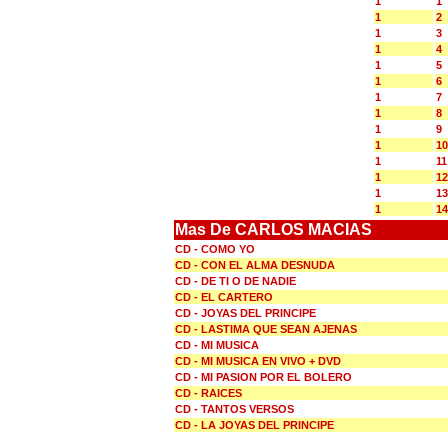
1
1
1
2
1
3
1
4
1
5
1
6
1
7
1
8
1
9
1
10
1
11
1
12
1
13
1
14
Mas De CARLOS MACIAS
CD - COMO YO
CD - CON EL ALMA DESNUDA
CD - DE TI O DE NADIE
CD - EL CARTERO
CD - JOYAS DEL PRINCIPE
CD - LASTIMA QUE SEAN AJENAS
CD - MI MUSICA
CD - MI MUSICA EN VIVO + DVD
CD - MI PASION POR EL BOLERO
CD - RAICES
CD - TANTOS VERSOS
CD - LA JOYAS DEL PRINCIPE