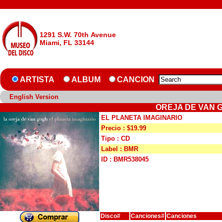
1291 S.W. 70th Avenue
Miami, FL 33144
ARTISTA
ALBUM
CANCION
English Version
OREJA DE VAN G
EL PLANETA IMAGINARIO
Precio : $19.99
Tipo : CD
Label : BMR
ID : BMR538045
Disco#
Canciones#
Canciones