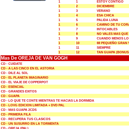
1
1
ESTOY CONTIGO
1
2
DICIEMBRE
1
3
VERANO
1
4
ESA CHICA
1
5
PALIDA LUNA
1
6
CAMINO DE TU CO
1
7
INTOCABLES
1
8
NO VALES MAS QUE
1
9
CUANDO MENOS LO
1
10
MI PEQUEÑO GRAN 
1
11
SIEMPRE
1
12
TAN GUAPA (BONUS
Mas De OREJA DE VAN GOGH
CD - CUIDATE
CD - A LAS CINCO EN EL ASTORIA
CD - DILE AL SOL
CD - EL PLANETA IMAGINARIO
CD - EL VIAJE DE COPPERPOT
CD - ESENCIAL
CD - GRANDES EXITOS
CD - GUAPA
CD - LO QUE TE CONTE MIENTRAS TE HACIAS LA DORMIDA
CD - LOVG EDICION LIMITADA + DVD PAL
CD - MAS GUAPA 2CDS
CD - PRIMERA FILA
CD - RECUPERA TUS CLASICOS
CD - UN SUSURRO EN LA TORMENTA
CD - OREJA (PAL)