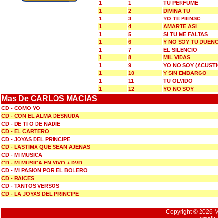
1
1
TU PERFUME
1
2
DIVINA TU
1
3
YO TE PIENSO
1
4
AMARTE ASI
1
5
SI TU ME FALTAS
1
6
Y NO SOY TU DUEN
1
7
EL SILENCIO
1
8
MIL VIDAS
1
9
YO NO SOY (ACUSTI
1
10
Y SIN EMBARGO
1
11
TU OLVIDO
1
12
YO NO SOY
Mas De CARLOS MACIAS
CD - COMO YO
CD - CON EL ALMA DESNUDA
CD - DE TI O DE NADIE
CD - EL CARTERO
CD - JOYAS DEL PRINCIPE
CD - LASTIMA QUE SEAN AJENAS
CD - MI MUSICA
CD - MI MUSICA EN VIVO + DVD
CD - MI PASION POR EL BOLERO
CD - RAICES
CD - TANTOS VERSOS
CD - LA JOYAS DEL PRINCIPE
Copyright © 2026 Mu