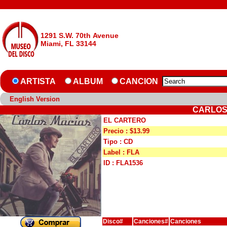
1291 S.W. 70th Avenue
Miami, FL 33144
ARTISTA
ALBUM
CANCION
English Version
CARLOS
EL CARTERO
Precio : $13.99
Tipo : CD
Label : FLA
ID : FLA1536
Disco#
Canciones#
Canciones