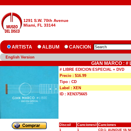
1291 S.W. 70th Avenue
Miami, FL 33144
ARTISTA
ALBUM
CANCION
English Version
GIAN MARCO : # 
# LIBRE EDICION ESPECIAL + DVD
Precio : $16.99
Tipo : CD
Label : XEN
ID : XEN375665
Disco#
Canciones#
Canciones
1
1
CD:1- AUNQUE YA N