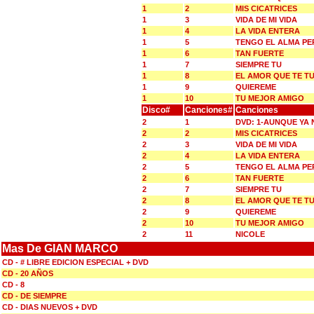
1
2
MIS CICATRICES
1
3
VIDA DE MI VIDA
1
4
LA VIDA ENTERA
1
5
TENGO EL ALMA PE
1
6
TAN FUERTE
1
7
SIEMPRE TU
1
8
EL AMOR QUE TE T
1
9
QUIEREME
1
10
TU MEJOR AMIGO
Disco#
Canciones#
Canciones
2
1
DVD: 1-AUNQUE YA 
2
2
MIS CICATRICES
2
3
VIDA DE MI VIDA
2
4
LA VIDA ENTERA
2
5
TENGO EL ALMA PE
2
6
TAN FUERTE
2
7
SIEMPRE TU
2
8
EL AMOR QUE TE T
2
9
QUIEREME
2
10
TU MEJOR AMIGO
2
11
NICOLE
Mas De GIAN MARCO
CD - # LIBRE EDICION ESPECIAL + DVD
CD - 20 AÑOS
CD - 8
CD - DE SIEMPRE
CD - DIAS NUEVOS + DVD