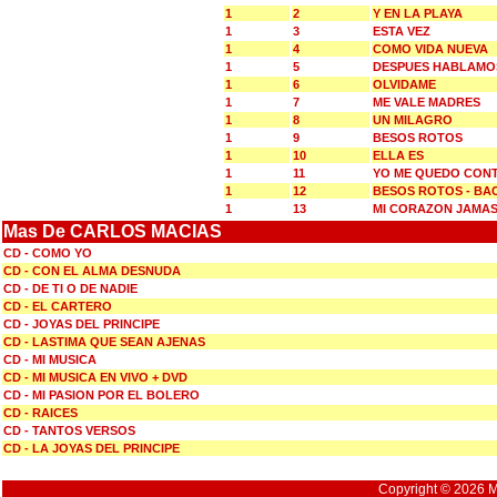
1
2
Y EN LA PLAYA
1
3
ESTA VEZ
1
4
COMO VIDA NUEVA
1
5
DESPUES HABLAMO
1
6
OLVIDAME
1
7
ME VALE MADRES
1
8
UN MILAGRO
1
9
BESOS ROTOS
1
10
ELLA ES
1
11
YO ME QUEDO CON
1
12
BESOS ROTOS - BA
1
13
MI CORAZON JAMA
Mas De CARLOS MACIAS
CD - COMO YO
CD - CON EL ALMA DESNUDA
CD - DE TI O DE NADIE
CD - EL CARTERO
CD - JOYAS DEL PRINCIPE
CD - LASTIMA QUE SEAN AJENAS
CD - MI MUSICA
CD - MI MUSICA EN VIVO + DVD
CD - MI PASION POR EL BOLERO
CD - RAICES
CD - TANTOS VERSOS
CD - LA JOYAS DEL PRINCIPE
Copyright © 2026 Mu