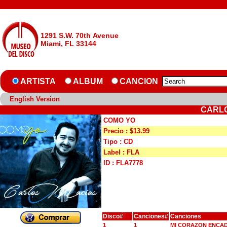
1291 S.W. 70th Avenue
Miami, FL 33144
ARTISTA
ALBUM
CANCION
English Version
CARLO
COMO YO
Precio : $13.99
Tipo : CD
Label : FLA
ID : FLA7778
Disco#
Canciones#
Canciones
1
1
MI CORAZON ENCA