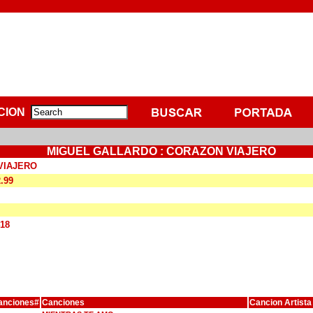
CION
MIGUEL GALLARDO : CORAZON VIAJERO
VIAJERO
2.99
418
anciones#
Canciones
Cancion Artista