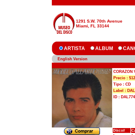
1291 S.W. 70th Avenue
Miami, FL 33144
ARTISTA
ALBUM
CAN
English Version
CORAZON 
Precio : $1
Tipo : CD
Label : DAL
ID : DAL77
Disco#
C