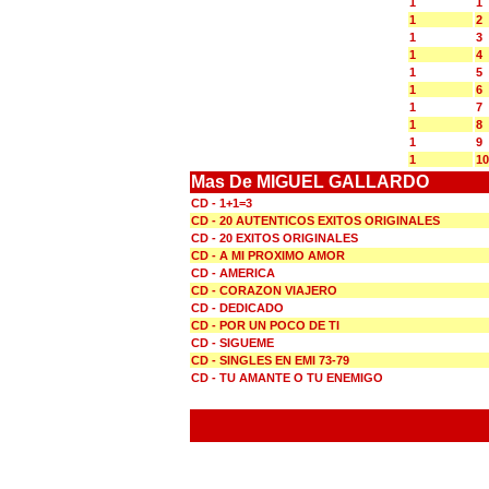
1
1
1
2
1
3
1
4
1
5
1
6
1
7
1
8
1
9
1
10
Mas De MIGUEL GALLARDO
CD - 1+1=3
CD - 20 AUTENTICOS EXITOS ORIGINALES
CD - 20 EXITOS ORIGINALES
CD - A MI PROXIMO AMOR
CD - AMERICA
CD - CORAZON VIAJERO
CD - DEDICADO
CD - POR UN POCO DE TI
CD - SIGUEME
CD - SINGLES EN EMI 73-79
CD - TU AMANTE O TU ENEMIGO