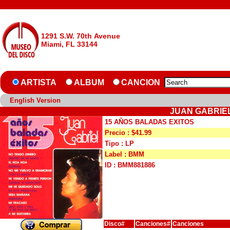
1291 S.W. 70th Avenue
Miami, FL 33144
ARTISTA
ALBUM
CANCION
English Version
JUAN GABRIEL
15 AÑOS BALADAS EXITOS
Precio : $41.99
Tipo : LP
Label : BMM
ID : BMM881886
Disco#
Canciones#
Canciones