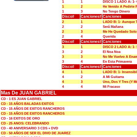
1
1
DISCO 1 LADO A: 1-
1
2
He Venido A Pedirte 
1
3
No Tengo Dinero
Disco#
Canciones#
Canciones
2
1
LADO B: 1- Aunque 
2
2
Será Mañana
2
3
Me He Quedado Solo
2
4
Querida
Disco#
Canciones#
Canciones
3
1
DISCO 2 LADO A: 1- 
3
2
El Noa Noa
3
3
No Me Vuelvo A Ena
3
4
En Esta Primavera
Disco#
Canciones#
Canciones
4
1
LADO B: 1- Insensibl
4
2
A Mi Guitarra
4
3
Uno, Dos Y Tres (Y 
4
4
Mi Fracaso
Mas De JUAN GABRIEL
CD - 1 ES JUAN GABRIEL
CD - 15 AÑOS BALADAS EXITOS
CD - 15 AÑOS DE EXITOS RANCHEROS
CD - 15 AÑOS DE EXITOS RANCHEROS
CD - 16 EXITOS DE ORO
CD - 25 ANOS: CELEBRANDO
CD - 40 ANIVERSARIO 3 CDS + DVD
CD - 50 AÑOS DE SER EL DIVO DE JUAREZ