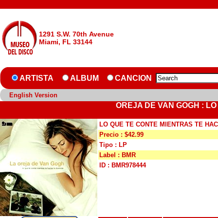
1291 S.W. 70th Avenue
Miami, FL 33144
ARTISTA
ALBUM
CANCION
English Version
OREJA DE VAN GOGH : LO
LO QUE TE CONTE MIENTRAS TE HAC
Precio : $42.99
Tipo : LP
Label : BMR
ID : BMR978444