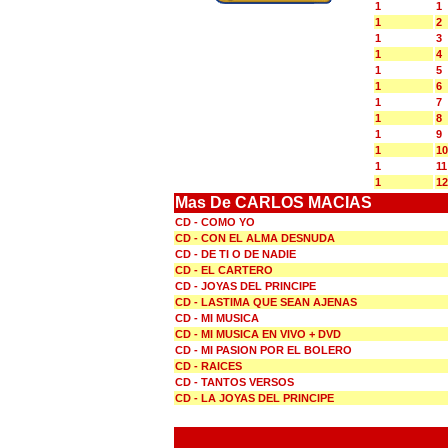
1
1
1
2
1
3
1
4
1
5
1
6
1
7
1
8
1
9
1
10
1
11
1
12
Mas De CARLOS MACIAS
CD - COMO YO
CD - CON EL ALMA DESNUDA
CD - DE TI O DE NADIE
CD - EL CARTERO
CD - JOYAS DEL PRINCIPE
CD - LASTIMA QUE SEAN AJENAS
CD - MI MUSICA
CD - MI MUSICA EN VIVO + DVD
CD - MI PASION POR EL BOLERO
CD - RAICES
CD - TANTOS VERSOS
CD - LA JOYAS DEL PRINCIPE