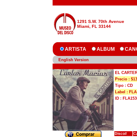
1291 S.W. 70th Avenue
Miami, FL 33144
ARTISTA
ALBUM
CAN
English Version
EL CARTE
Precio : $1
Tipo : CD
Label : FLA
ID : FLA153
Disco#
C