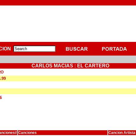
CION
CARLOS MACIAS : EL CARTERO
RO
3.99
6
anciones#
Canciones
Cancion Artista