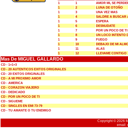
1
1
AMOR MI, SE PERDE
1
2
LUNA DE OTOÑO
1
3
UNA VEZ MAS
1
4
SALDRE A BUSCAR 
1
5
ESPERA
1
6
DESNUDATE
1
7
POR UN POCO DE TI
1
8
UN LOCO INTENTO 
1
9
FUEGO
1
10
DEBAJO DE MI ALM
1
11
ALAS
1
12
LLEVAME CONTIGO
Mas De MIGUEL GALLARDO
CD - 1+1=3
CD - 20 AUTENTICOS EXITOS ORIGINALES
CD - 20 EXITOS ORIGINALES
CD - A MI PROXIMO AMOR
CD - AMERICA
CD - CORAZON VIAJERO
CD - DEDICADO
CD - POR UN POCO DE TI
CD - SIGUEME
CD - SINGLES EN EMI 73-79
CD - TU AMANTE O TU ENEMIGO
Copyright © 2026 Mu
email: