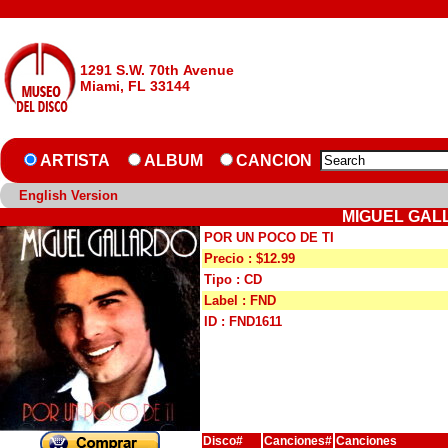
1291 S.W. 70th Avenue
Miami, FL 33144
ARTISTA
ALBUM
CANCION
English Version
MIGUEL GALL
POR UN POCO DE TI
Precio : $12.99
Tipo : CD
Label : FND
ID : FND1611
Disco#
Canciones#
Canciones