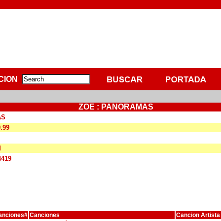
CION
ZOE : PANORAMAS
AS
9.99
M
4419
anciones#
Canciones
Cancion Artista