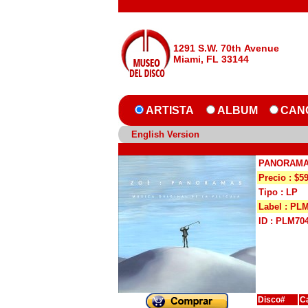
1291 S.W. 70th Avenue
Miami, FL 33144
ARTISTA
ALBUM
CAN
English Version
PANORAM
Precio : $5
Tipo : LP
Label : PL
ID : PLM70
Disco#
C