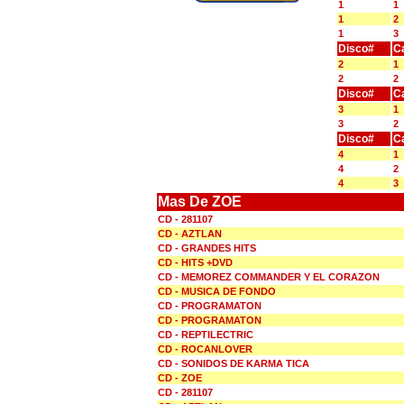
1
1
1
2
1
3
Disco#
C
2
1
2
2
Disco#
C
3
1
3
2
Disco#
C
4
1
4
2
4
3
Mas De ZOE
CD - 281107
CD - AZTLAN
CD - GRANDES HITS
CD - HITS +DVD
CD - MEMOREZ COMMANDER Y EL CORAZON
CD - MUSICA DE FONDO
CD - PROGRAMATON
CD - PROGRAMATON
CD - REPTILECTRIC
CD - ROCANLOVER
CD - SONIDOS DE KARMA TICA
CD - ZOE
CD - 281107