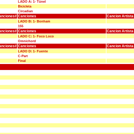
LADO A: 1- Túnel
Bicicleta
Circadian
anciones#
Canciones
Cancion Artista
LADO B: 1- Bonham
155
anciones#
Canciones
Cancion Artista
LADO C: 1- Foco Loco
Omnichord
anciones#
Canciones
Cancion Artista
LADO D: 1- Fuente
C-Part
Final