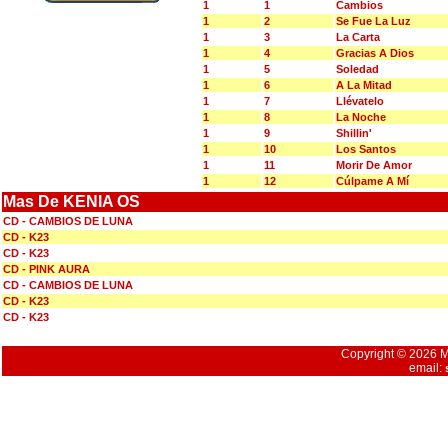
1
1
Cambios
1
2
Se Fue La Luz
1
3
La Carta
1
4
Gracias A Dios
1
5
Soledad
1
6
A La Mitad
1
7
Llévatelo
1
8
La Noche
1
9
Shillin'
1
10
Los Santos
1
11
Morir De Amor
1
12
Cúlpame A Mí
Mas De KENIA OS
CD - CAMBIOS DE LUNA
CD - K23
CD - K23
CD - PINK AURA
CD - CAMBIOS DE LUNA
CD - K23
CD - K23
Copyright © 2026 Mu
email: