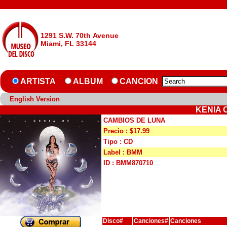
1291 S.W. 70th Avenue
Miami, FL 33144
ARTISTA
ALBUM
CANCION
English Version
KENIA 
CAMBIOS DE LUNA
Precio : $17.99
Tipo : CD
Label : BMM
ID : BMM870710
Disco#
Canciones#
Canciones