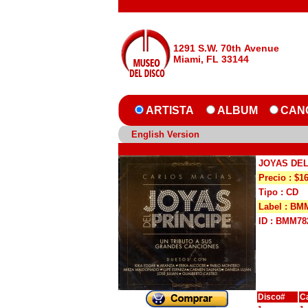
1291 S.W. 70th Avenue
Miami, FL 33144
ARTISTA
ALBUM
CAN
English Version
JOYAS DEL
Precio : $1
Tipo : CD
Label : BM
ID : BMM78
Disco#
C