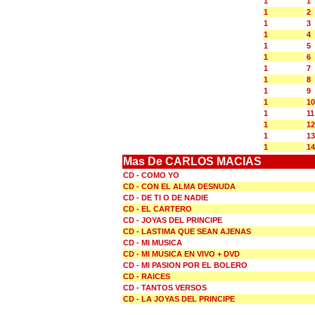
1
1
1
2
1
3
1
4
1
5
1
6
1
7
1
8
1
9
1
10
1
11
1
12
1
13
1
14
Mas De CARLOS MACIAS
CD - COMO YO
CD - CON EL ALMA DESNUDA
CD - DE TI O DE NADIE
CD - EL CARTERO
CD - JOYAS DEL PRINCIPE
CD - LASTIMA QUE SEAN AJENAS
CD - MI MUSICA
CD - MI MUSICA EN VIVO + DVD
CD - MI PASION POR EL BOLERO
CD - RAICES
CD - TANTOS VERSOS
CD - LA JOYAS DEL PRINCIPE