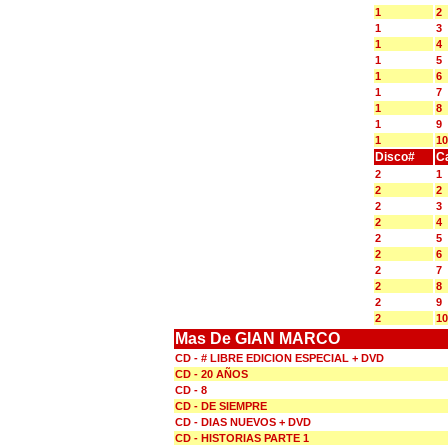
1
2
1
3
1
4
1
5
1
6
1
7
1
8
1
9
1
10
Disco#
C
2
1
2
2
2
3
2
4
2
5
2
6
2
7
2
8
2
9
2
10
Mas De GIAN MARCO
CD - # LIBRE EDICION ESPECIAL + DVD
CD - 20 AÑOS
CD - 8
CD - DE SIEMPRE
CD - DIAS NUEVOS + DVD
CD - HISTORIAS PARTE 1