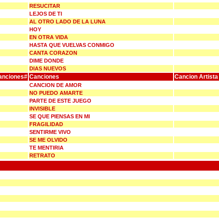
RESUCITAR
LEJOS DE TI
AL OTRO LADO DE LA LUNA
HOY
EN OTRA VIDA
HASTA QUE VUELVAS CONMIGO
CANTA CORAZON
DIME DONDE
DIAS NUEVOS
anciones#
Canciones
Cancion Artista
CANCION DE AMOR
NO PUEDO AMARTE
PARTE DE ESTE JUEGO
INVISIBLE
SE QUE PIENSAS EN MI
FRAGILIDAD
SENTIRME VIVO
SE ME OLVIDO
TE MENTIRIA
RETRATO