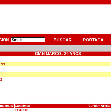
CION
GIAN MARCO : 20 AÑOS
6.99
N
33
anciones#
Canciones
Cancion Artista
LAMENTO