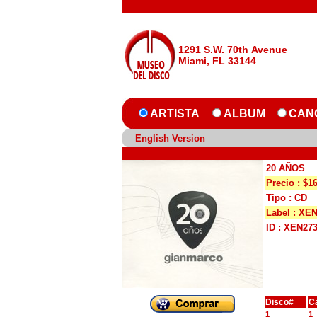
1291 S.W. 70th Avenue
Miami, FL 33144
ARTISTA
ALBUM
CAN
English Version
20 AÑOS
Precio : $1
Tipo : CD
Label : XE
ID : XEN27
Disco#
C
1
1