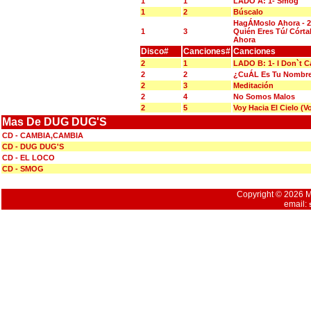
1
1
LADO A: 1- Smog
1
2
Búscalo
HagÁMoslo Ahora - 2
1
3
Quién Eres Tú/ Córta
Ahora
Disco#
Canciones#
Canciones
2
1
LADO B: 1- I Don`t C
2
2
¿CuÁL Es Tu Nombr
2
3
Meditación
2
4
No Somos Malos
2
5
Voy Hacia El Cielo (V
Mas De DUG DUG'S
CD - CAMBIA,CAMBIA
CD - DUG DUG'S
CD - EL LOCO
CD - SMOG
Copyright © 2026 Mu
email: