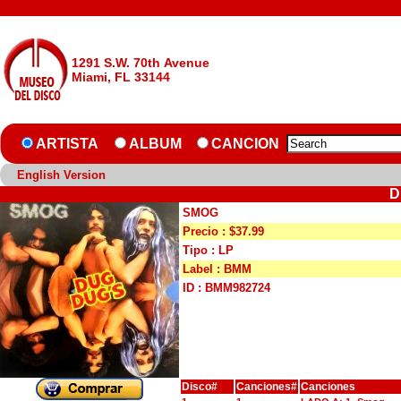
1291 S.W. 70th Avenue
Miami, FL 33144
ARTISTA
ALBUM
CANCION
English Version
D
SMOG
Precio : $37.99
Tipo : LP
Label : BMM
ID : BMM982724
Disco#
Canciones#
Canciones