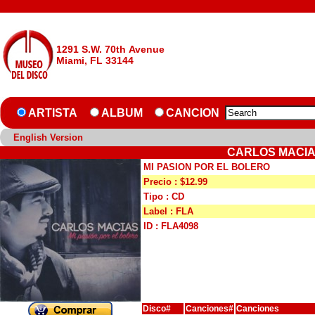
1291 S.W. 70th Avenue
Miami, FL 33144
ARTISTA
ALBUM
CANCION
English Version
CARLOS MACIAS
MI PASION POR EL BOLERO
Precio : $12.99
Tipo : CD
Label : FLA
ID : FLA4098
Disco#
Canciones#
Canciones