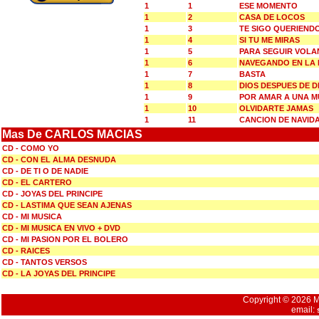
1
1
ESE MOMENTO
1
2
CASA DE LOCOS
1
3
TE SIGO QUERIEND
1
4
SI TU ME MIRAS
1
5
PARA SEGUIR VOL
1
6
NAVEGANDO EN LA
1
7
BASTA
1
8
DIOS DESPUES DE D
1
9
POR AMAR A UNA M
1
10
OLVIDARTE JAMAS
1
11
CANCION DE NAVID
Mas De CARLOS MACIAS
CD - COMO YO
CD - CON EL ALMA DESNUDA
CD - DE TI O DE NADIE
CD - EL CARTERO
CD - JOYAS DEL PRINCIPE
CD - LASTIMA QUE SEAN AJENAS
CD - MI MUSICA
CD - MI MUSICA EN VIVO + DVD
CD - MI PASION POR EL BOLERO
CD - RAICES
CD - TANTOS VERSOS
CD - LA JOYAS DEL PRINCIPE
Copyright © 2026 Mu
email: