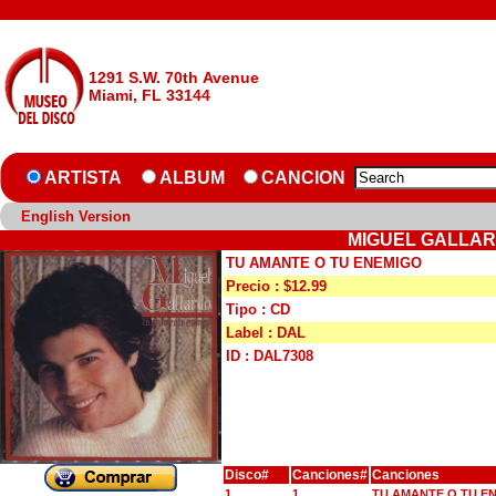
1291 S.W. 70th Avenue
Miami, FL 33144
ARTISTA
ALBUM
CANCION
English Version
MIGUEL GALLAR
TU AMANTE O TU ENEMIGO
Precio : $12.99
Tipo : CD
Label : DAL
ID : DAL7308
Disco#
Canciones#
Canciones
1
1
TU AMANTE O TU E