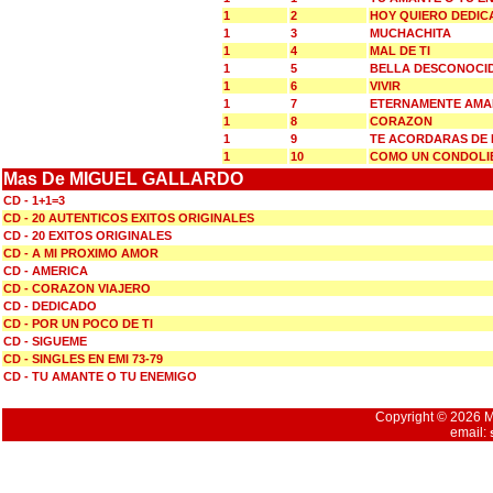
1
2
HOY QUIERO DEDIC
1
3
MUCHACHITA
1
4
MAL DE TI
1
5
BELLA DESCONOCI
1
6
VIVIR
1
7
ETERNAMENTE AM
1
8
CORAZON
1
9
TE ACORDARAS DE 
1
10
COMO UN CONDOLI
Mas De MIGUEL GALLARDO
CD - 1+1=3
CD - 20 AUTENTICOS EXITOS ORIGINALES
CD - 20 EXITOS ORIGINALES
CD - A MI PROXIMO AMOR
CD - AMERICA
CD - CORAZON VIAJERO
CD - DEDICADO
CD - POR UN POCO DE TI
CD - SIGUEME
CD - SINGLES EN EMI 73-79
CD - TU AMANTE O TU ENEMIGO
Copyright © 2026 Mu
email: