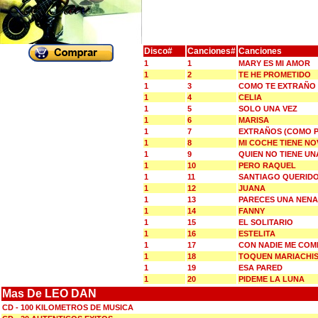
Disco#
Canciones#
Canciones
1
1
MARY ES MI AMOR
1
2
TE HE PROMETIDO
1
3
COMO TE EXTRAÑO 
1
4
CELIA
1
5
SOLO UNA VEZ
1
6
MARISA
1
7
EXTRAÑOS (COMO P
1
8
MI COCHE TIENE NO
1
9
QUIEN NO TIENE UN
1
10
PERO RAQUEL
1
11
SANTIAGO QUERID
1
12
JUANA
1
13
PARECES UNA NENA
1
14
FANNY
1
15
EL SOLITARIO
1
16
ESTELITA
1
17
CON NADIE ME COM
1
18
TOQUEN MARIACHI
1
19
ESA PARED
1
20
PIDEME LA LUNA
Mas De LEO DAN
CD - 100 KILOMETROS DE MUSICA