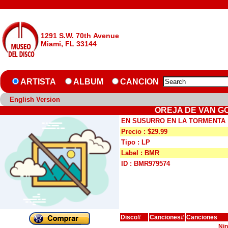
1291 S.W. 70th Avenue
Miami, FL 33144
ARTISTA
ALBUM
CANCION
English Version
OREJA DE VAN G
EN SUSURRO EN LA TORMENTA
Precio : $29.99
Tipo : LP
Label : BMR
ID : BMR979574
Disco#
Canciones#
Canciones
Nin