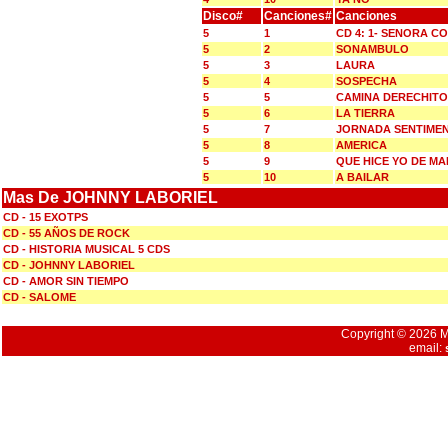
Disco#
Canciones#
Canciones
5
1
CD 4: 1- SENORA 
5
2
SONAMBULO
5
3
LAURA
5
4
SOSPECHA
5
5
CAMINA DERECHITO
5
6
LA TIERRA
5
7
JORNADA SENTIME
5
8
AMERICA
5
9
QUE HICE YO DE M
5
10
A BAILAR
Mas De JOHNNY LABORIEL
CD - 15 EXOTPS
CD - 55 AÑOS DE ROCK
CD - HISTORIA MUSICAL 5 CDS
CD - JOHNNY LABORIEL
CD - AMOR SIN TIEMPO
CD - SALOME
Copyright © 2026 Mu
email: