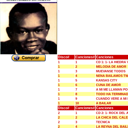
Disco#
Canciones#
Canciones
1
1
CD 1: 1- LA HIEDR
1
2
MELODIA DE AMOR
1
3
MUEVANSE TODOS
1
4
NENA BAILAMOS TW
1
5
KANSAS CITY
1
6
CUNA DE AMOR
1
7
A MI ME LLAMAN P
1
8
TODO HA TERMINA
1
9
CUANDO VERE A MI
1
10
A BAILAR
Disco#
Canciones#
Canciones
2
1
CD 2: 1- ROCK DEL
2
2
LA CHICA DEL CAL
2
3
TECNICA
2
4
LA REYNA DEL BAIL