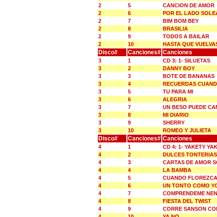
2
5
CANCION DE AMOR
2
6
POR EL LADO SOLE
2
7
BIM BOM BEY
2
8
BRASILIA
2
9
TODOS A BAILAR
2
10
HASTA QUE VUELVA
Disco#
Canciones#
Canciones
3
1
CD 3: 1- SILUETAS
3
2
DANNY BOY
3
3
BOTE DE BANANAS
3
4
RECUERDAS CUAN
3
5
TU PARA MI
3
6
ALEGRIA
3
7
UN BESO PUEDE CA
3
8
MI DIARIO
3
9
SHERRY
3
10
ROMEO Y JULIETA
Disco#
Canciones#
Canciones
4
1
CD 4: 1- YAKETY YA
4
2
DULCES TONTERIAS
4
3
CARTAS DE AMOR S
4
4
LA BAMBA
4
5
CUANDO FLOREZCA
4
6
UN TONTO COMO Y
4
7
COMPRENDEME NE
4
8
FIESTA DEL TWIST
4
9
CORRE SANSON CO
4
10
YA NO