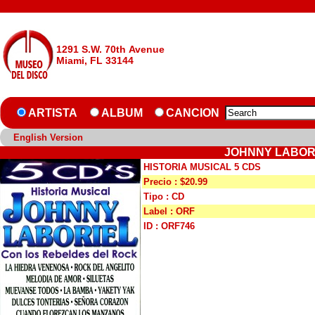
1291 S.W. 70th Avenue
Miami, FL 33144
ARTISTA
ALBUM
CANCION
English Version
JOHNNY LABORI
HISTORIA MUSICAL 5 CDS
Precio : $20.99
Tipo : CD
Label : ORF
ID : ORF746