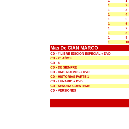
1
1
1
2
1
3
1
4
1
5
1
6
1
7
1
8
1
9
1
10
Mas De GIAN MARCO
CD - # LIBRE EDICION ESPECIAL + DVD
CD - 20 AÑOS
CD - 8
CD - DE SIEMPRE
CD - DIAS NUEVOS + DVD
CD - HISTORIAS PARTE 1
CD - LUNARIO + DVD
CD - SEÑORA CUENTEME
CD - VERSIONES