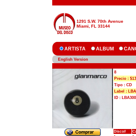
1291 S.W. 70th Avenue
Miami, FL 33144
ARTISTA
ALBUM
CAN
English Version
8
Precio : $1
Tipo : CD
Label : LBA
ID : LBA30
Disco#
C