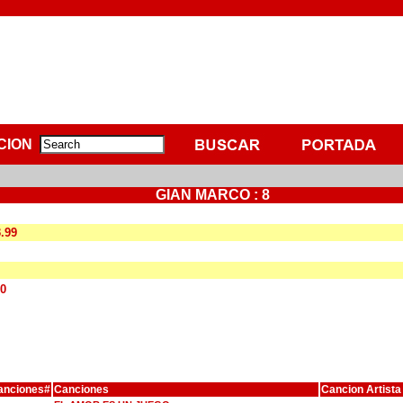
CION
GIAN MARCO : 8
3.99
00
anciones#
Canciones
Cancion Artista