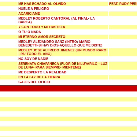
ME HAS ECHADO AL OLVIDO
FEAT. RUDY PER
HUELE A PELIGRO
ACARICIAME
MEDLEY ROBERTO CANTORAL (AL FINAL- LA
BARCA)
Y CON TODO Y MI TRISTEZA
O TU O NADA
MI ETERNO AMOR SECRETO
MEDLEY ALEJANDRO SANZ (INTRO: MARIO
BENEDETTI-SI HAY DIOS-AQUELLO QUE ME DISTE)
MEDLEY JOSE ALFREDO JIMENEZ (UN MUNDO RARO
- PA' TODO EL AÑO)
NO SOY DE NADIE
SERENATA CHIAPANECA (FLOR DE NILUYARILO - LUZ
DE LUNA- PARA SIEMPRE- MIENTEME)
ME DESPERTO LA REALIDAD
EN LA FAZ DE LA TIERRA
GAJES DEL OFICIO