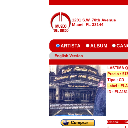
1291 S.W. 70th Avenue
Miami, FL 33144
ARTISTA
ALBUM
CAN
English Version
LASTIMA 
Precio : $1
Tipo : CD
Label : FLA
ID : FLA181
Disco#
C
1
1