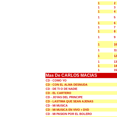
1
2
1
3
1
4
1
5
1
6
1
7
1
8
1
9
1
10
1
11
1
12
1
13
1
14
1
15
Mas De CARLOS MACIAS
CD - COMO YO
CD - CON EL ALMA DESNUDA
CD - DE TI O DE NADIE
CD - EL CARTERO
CD - JOYAS DEL PRINCIPE
CD - LASTIMA QUE SEAN AJENAS
CD - MI MUSICA
CD - MI MUSICA EN VIVO + DVD
CD - MI PASION POR EL BOLERO