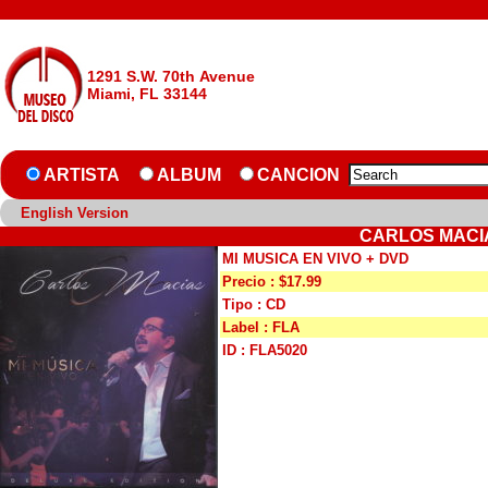
1291 S.W. 70th Avenue
Miami, FL 33144
ARTISTA
ALBUM
CANCION
English Version
CARLOS MACIA
MI MUSICA EN VIVO + DVD
Precio : $17.99
Tipo : CD
Label : FLA
ID : FLA5020