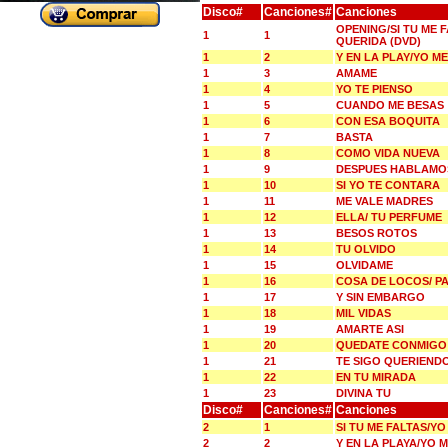
Disco#
Canciones#
Canciones
OPENING/SI TU ME 
1
1
QUERIDA (DVD)
1
2
Y EN LA PLAY/YO 
1
3
AMAME
1
4
YO TE PIENSO
1
5
CUANDO ME BESAS
1
6
CON ESA BOQUITA
1
7
BASTA
1
8
COMO VIDA NUEVA
1
9
DESPUES HABLAMO
1
10
SI YO TE CONTARA
1
11
ME VALE MADRES
1
12
ELLA/ TU PERFUME
1
13
BESOS ROTOS
1
14
TU OLVIDO
1
15
OLVIDAME
1
16
COSA DE LOCOS/ P
1
17
Y SIN EMBARGO
1
18
MIL VIDAS
1
19
AMARTE ASI
1
20
QUEDATE CONMIGO
1
21
TE SIGO QUERIEND
1
22
EN TU MIRADA
1
23
DIVINA TU
Disco#
Canciones#
Canciones
2
1
SI TU ME FALTAS/Y
2
2
Y EN LA PLAYA/YO