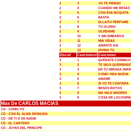
2
3
YO TE PIENSO
2
4
CUANDO ME BESAS
2
5
CON ESA BOQUITA
2
6
BASTA
2
7
ELLA/TU PERFUME
2
8
TU OLVIDO
2
9
OLVIDAME
2
10
Y SIN EMBARGO
2
11
MIA VIDAS
2
12
AMARTE ASI
2
13
DIVINA TU
Disco#
Canciones#
Canciones
3
1
QUEDATE CONMIGO 
3
2
TE SIGO QUERIENDO
3
3
EN TU MIRADA (MAR
3
4
COMO VIDA NUEVA
3
5
AMAME
3
6
SI YO TE CONTARA
3
7
BESOS ROTOS
3
8
MA VALE MADRES
3
9
COSA DE LOCOS/PA
Mas De CARLOS MACIAS
CD - COMO YO
CD - CON EL ALMA DESNUDA
CD - DE TI O DE NADIE
CD - EL CARTERO
CD - JOYAS DEL PRINCIPE