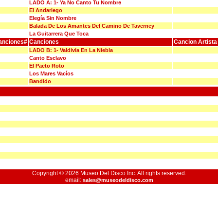
LADO A: 1- Ya No Canto Tu Nombre
El Andariego
Elegía Sin Nombre
Balada De Los Amantes Del Camino De Taverney
La Guitarrera Que Toca
anciones#
Canciones
Cancion Artista
LADO B: 1- Valdivia En La Niebla
Canto Esclavo
El Pacto Roto
Los Mares Vacíos
Bandido
Copyright © 2026 Museo Del Disco Inc. All rights reserved.
email:
sales@museodeldisco.com