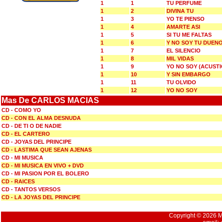
1
1
TU PERFUME
1
2
DIVINA TU
1
3
YO TE PIENSO
1
4
AMARTE ASI
1
5
SI TU ME FALTAS
1
6
Y NO SOY TU DUEN
1
7
EL SILENCIO
1
8
MIL VIDAS
1
9
YO NO SOY (ACUSTI
1
10
Y SIN EMBARGO
1
11
TU OLVIDO
1
12
YO NO SOY
Mas De CARLOS MACIAS
CD - COMO YO
CD - CON EL ALMA DESNUDA
CD - DE TI O DE NADIE
CD - EL CARTERO
CD - JOYAS DEL PRINCIPE
CD - LASTIMA QUE SEAN AJENAS
CD - MI MUSICA
CD - MI MUSICA EN VIVO + DVD
CD - MI PASION POR EL BOLERO
CD - RAICES
CD - TANTOS VERSOS
CD - LA JOYAS DEL PRINCIPE
Copyright © 2026 Mu