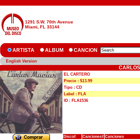
1291 S.W. 70th Avenue
Miami, FL 33144
ARTISTA
ALBUM
CANCION
English Version
CARLOS
EL CARTERO
Precio : $13.99
Tipo : CD
Label : FLA
ID : FLA1536
Disco#
Canciones#
Canciones