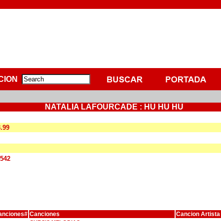
CION
NATALIA LAFOURCADE : HU HU HU
3.99
5542
anciones#
Canciones
Cancion Artista