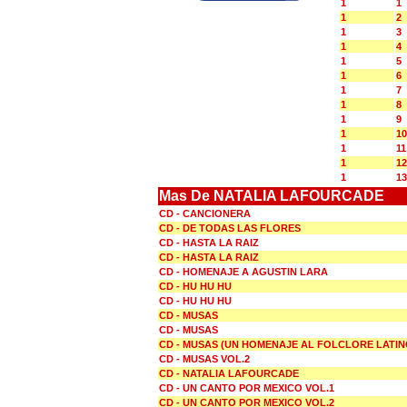
1
1
1
2
1
3
1
4
1
5
1
6
1
7
1
8
1
9
1
10
1
11
1
12
1
13
Mas De NATALIA LAFOURCADE
CD - CANCIONERA
CD - DE TODAS LAS FLORES
CD - HASTA LA RAIZ
CD - HASTA LA RAIZ
CD - HOMENAJE A AGUSTIN LARA
CD - HU HU HU
CD - HU HU HU
CD - MUSAS
CD - MUSAS
CD - MUSAS (UN HOMENAJE AL FOLCLORE LATI
CD - MUSAS VOL.2
CD - NATALIA LAFOURCADE
CD - UN CANTO POR MEXICO VOL.1
CD - UN CANTO POR MEXICO VOL.2