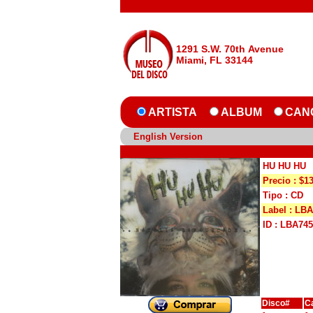
1291 S.W. 70th Avenue
Miami, FL 33144
ARTISTA
ALBUM
CAN
English Version
HU HU HU
Precio : $1
Tipo : CD
Label : LBA
ID : LBA74
Disco#
C