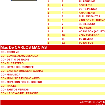
1
1
TU PERFUME
1
2
DIVINA TU
1
3
YO TE PIENSO
1
4
AMARTE ASI
1
5
SI TU ME FALTAS
1
6
Y NO SOY TU DUEN
1
7
EL SILENCIO
1
8
MIL VIDAS
1
9
YO NO SOY (ACUSTI
1
10
Y SIN EMBARGO
1
11
TU OLVIDO
1
12
YO NO SOY
Mas De CARLOS MACIAS
CD - COMO YO
CD - CON EL ALMA DESNUDA
CD - DE TI O DE NADIE
CD - EL CARTERO
CD - JOYAS DEL PRINCIPE
CD - LASTIMA QUE SEAN AJENAS
CD - MI MUSICA
CD - MI MUSICA EN VIVO + DVD
CD - MI PASION POR EL BOLERO
CD - RAICES
CD - TANTOS VERSOS
CD - LA JOYAS DEL PRINCIPE
Copyright © 2026 Mu