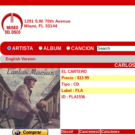
1291 S.W. 70th Avenue
Miami, FL 33144
ARTISTA
ALBUM
CANCION
English Version
CARLOS
EL CARTERO
Precio : $13.99
Tipo : CD
Label : FLA
ID : FLA1536
Disco#
Canciones#
Canciones