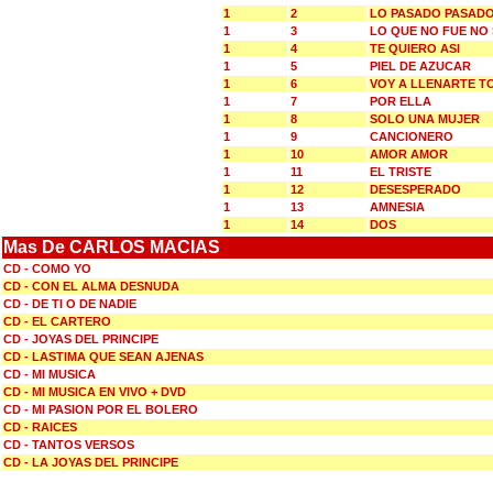
1
2
LO PASADO PASAD
1
3
LO QUE NO FUE NO
1
4
TE QUIERO ASI
1
5
PIEL DE AZUCAR
1
6
VOY A LLENARTE T
1
7
POR ELLA
1
8
SOLO UNA MUJER
1
9
CANCIONERO
1
10
AMOR AMOR
1
11
EL TRISTE
1
12
DESESPERADO
1
13
AMNESIA
1
14
DOS
Mas De CARLOS MACIAS
CD - COMO YO
CD - CON EL ALMA DESNUDA
CD - DE TI O DE NADIE
CD - EL CARTERO
CD - JOYAS DEL PRINCIPE
CD - LASTIMA QUE SEAN AJENAS
CD - MI MUSICA
CD - MI MUSICA EN VIVO + DVD
CD - MI PASION POR EL BOLERO
CD - RAICES
CD - TANTOS VERSOS
CD - LA JOYAS DEL PRINCIPE