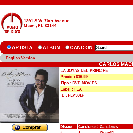
1291 S.W. 70th Avenue
Miami, FL 33144
ARTISTA
ALBUM
CANCION
English Version
CARLOS MACIA
LA JOYAS DEL PRINCIPE
Precio : $16.99
Tipo : DVD MOVIES
Label : FLA
ID : FLA5016
Disco#
Canciones#
Canciones
1
1
VOLCAN