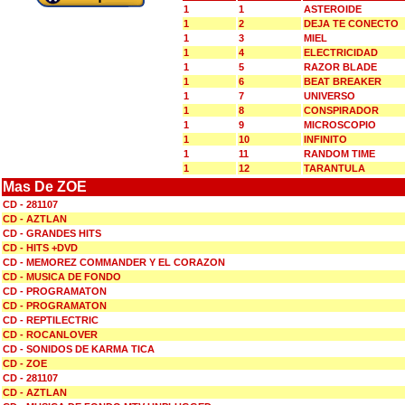
1
1
ASTEROIDE
1
2
DEJA TE CONECTO
1
3
MIEL
1
4
ELECTRICIDAD
1
5
RAZOR BLADE
1
6
BEAT BREAKER
1
7
UNIVERSO
1
8
CONSPIRADOR
1
9
MICROSCOPIO
1
10
INFINITO
1
11
RANDOM TIME
1
12
TARANTULA
Mas De ZOE
CD - 281107
CD - AZTLAN
CD - GRANDES HITS
CD - HITS +DVD
CD - MEMOREZ COMMANDER Y EL CORAZON
CD - MUSICA DE FONDO
CD - PROGRAMATON
CD - PROGRAMATON
CD - REPTILECTRIC
CD - ROCANLOVER
CD - SONIDOS DE KARMA TICA
CD - ZOE
CD - 281107
CD - AZTLAN