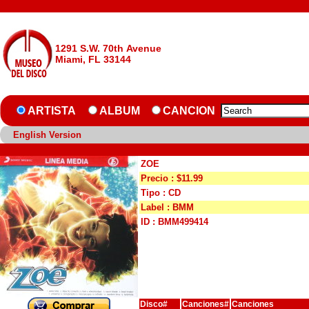
1291 S.W. 70th Avenue
Miami, FL 33144
ARTISTA
ALBUM
CANCION
English Version
ZOE
Precio : $11.99
Tipo : CD
Label : BMM
ID : BMM499414
Disco#
Canciones#
Canciones