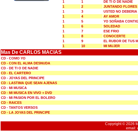
1
1
DE TI O DE NADIE
1
2
JUNTANDO FLORES
1
3
USTED NO DEBERIA
1
4
AY AMOR
1
5
YO SOÑABA CONTI
1
6
SOLEDAD
1
7
ESE FRIO
1
8
CONOCERTE
1
9
EL RUBOR DE TUS M
1
10
MI MUJER
Mas De CARLOS MACIAS
CD - COMO YO
CD - CON EL ALMA DESNUDA
CD - DE TI O DE NADIE
CD - EL CARTERO
CD - JOYAS DEL PRINCIPE
CD - LASTIMA QUE SEAN AJENAS
CD - MI MUSICA
CD - MI MUSICA EN VIVO + DVD
CD - MI PASION POR EL BOLERO
CD - RAICES
CD - TANTOS VERSOS
CD - LA JOYAS DEL PRINCIPE
Copyright © 2026 Mu
email: