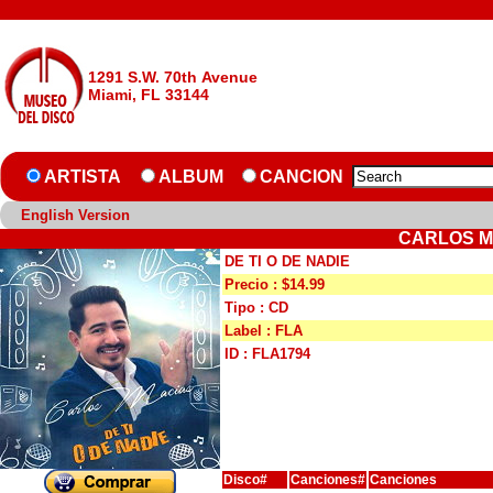
1291 S.W. 70th Avenue
Miami, FL 33144
ARTISTA
ALBUM
CANCION
English Version
CARLOS MA
DE TI O DE NADIE
Precio : $14.99
Tipo : CD
Label : FLA
ID : FLA1794
Disco#
Canciones#
Canciones