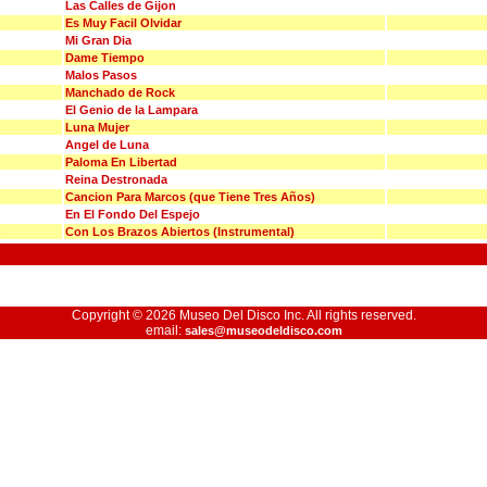
Las Calles de Gijon
Es Muy Facil Olvidar
Mi Gran Dia
Dame Tiempo
Malos Pasos
Manchado de Rock
El Genio de la Lampara
Luna Mujer
Angel de Luna
Paloma En Libertad
Reina Destronada
Cancion Para Marcos (que Tiene Tres Años)
En El Fondo Del Espejo
Con Los Brazos Abiertos (Instrumental)
Copyright © 2026 Museo Del Disco Inc. All rights reserved.
email:
sales@museodeldisco.com