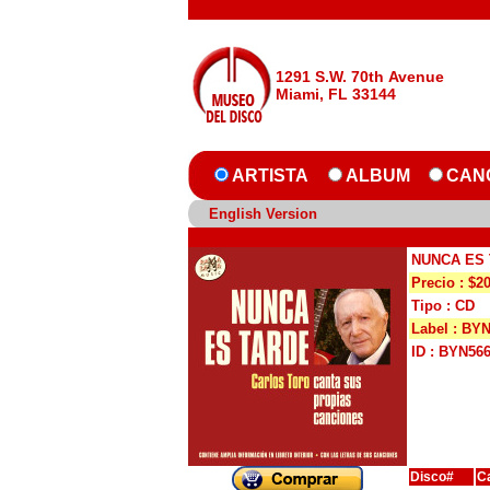
1291 S.W. 70th Avenue
Miami, FL 33144
ARTISTA
ALBUM
CAN
English Version
NUNCA ES
Precio : $2
Tipo : CD
Label : BY
ID : BYN56
Disco#
C