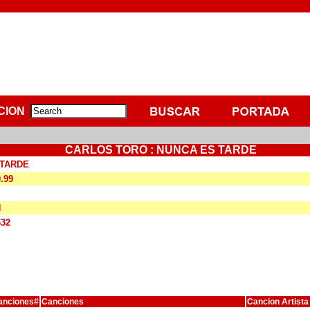
CION
CARLOS TORO : NUNCA ES TARDE
 TARDE
0.99
N
632
anciones#
Canciones
Cancion Artista