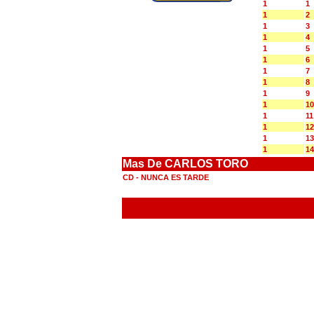
1
1
1
2
1
3
1
4
1
5
1
6
1
7
1
8
1
9
1
10
1
11
1
12
1
13
1
14
Mas De CARLOS TORO
CD - NUNCA ES TARDE