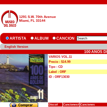
1291 S.W. 70th Avenue
Miami, FL 33144
ARTISTA
ALBUM
CANCION
English Version
100 ANOS D
VARIOS VOL.11
Precio : $14.99
Tipo : CD
Label : ORF
ID : ORF13030
Disco#
Canciones#
Canciones