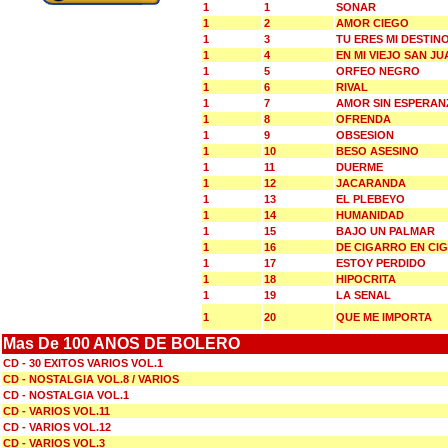
1
1
SONAR
1
2
AMOR CIEGO
1
3
TU ERES MI DESTIN
1
4
EN MI VIEJO SAN JU
1
5
ORFEO NEGRO
1
6
RIVAL
1
7
AMOR SIN ESPERAN
1
8
OFRENDA
1
9
OBSESION
1
10
BESO ASESINO
1
11
DUERME
1
12
JACARANDA
1
13
EL PLEBEYO
1
14
HUMANIDAD
1
15
BAJO UN PALMAR
1
16
DE CIGARRO EN CI
1
17
ESTOY PERDIDO
1
18
HIPOCRITA
1
19
LA SENAL
1
20
QUE ME IMPORTA
Mas De 100 ANOS DE BOLERO
CD - 30 EXITOS VARIOS VOL.1
CD - NOSTALGIA VOL.8 / VARIOS
CD - NOSTALGIA VOL.1
CD - VARIOS VOL.11
CD - VARIOS VOL.12
CD - VARIOS VOL.3