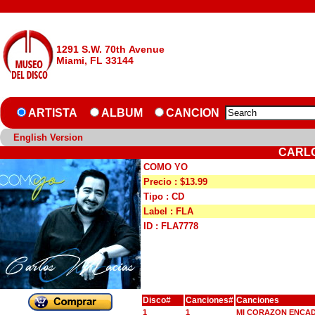
1291 S.W. 70th Avenue
Miami, FL 33144
ARTISTA
ALBUM
CANCION
English Version
CARLO
COMO YO
Precio : $13.99
Tipo : CD
Label : FLA
ID : FLA7778
Disco#
Canciones#
Canciones
1
1
MI CORAZON ENCA