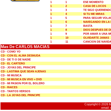
1
1
ESE MOMENTO
1
2
CASA DE LOCOS
1
3
TE SIGO QUERIEND
1
4
SI TU ME MIRAS
1
5
PARA SEGUIR VOL
1
6
NAVEGANDO EN LA
1
7
BASTA
1
8
DIOS DESPUES DE D
1
9
POR AMAR A UNA M
1
10
OLVIDARTE JAMAS
1
11
CANCION DE NAVID
Mas De CARLOS MACIAS
CD - COMO YO
CD - CON EL ALMA DESNUDA
CD - DE TI O DE NADIE
CD - EL CARTERO
CD - JOYAS DEL PRINCIPE
CD - LASTIMA QUE SEAN AJENAS
CD - MI MUSICA
CD - MI MUSICA EN VIVO + DVD
CD - MI PASION POR EL BOLERO
CD - RAICES
CD - TANTOS VERSOS
CD - LA JOYAS DEL PRINCIPE
Copyright © 2026 Mu
email: