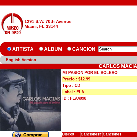
1291 S.W. 70th Avenue
Miami, FL 33144
ARTISTA
ALBUM
CANCION
English Version
CARLOS MACIAS
MI PASION POR EL BOLERO
Precio : $12.99
Tipo : CD
Label : FLA
ID : FLA4098
Disco#
Canciones#
Canciones