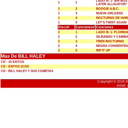
LADO A: 1- AHI NO
1
1
LATER ALLIGATOR"
1
2
BOOGIE A.B.C.
1
3
NUEVA ORLEANS
1
4
NOCTURNO DE HAR
1
5
LET'S TWIST AGAIN
Disco#
Canciones#
Canciones
2
1
LADO B: 1- FLORID
2
2
SILBANDO Y CAMIN
2
3
TREN NOCTURNO
2
4
NEGRA CONSENTID
2
5
RIP IT UP
Mas De BILL HALEY
CD - 15 EXITOS
CD - EXITOS 2CDS
CD - BILL HALEY Y SUS COMETAS
Copyright © 2026 Mu
email: