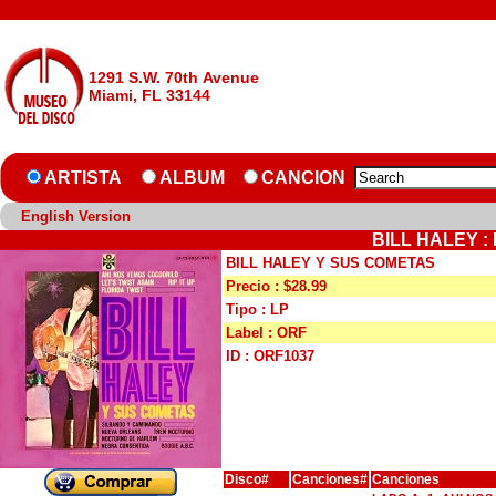
1291 S.W. 70th Avenue
Miami, FL 33144
ARTISTA
ALBUM
CANCION
English Version
BILL HALEY :
BILL HALEY Y SUS COMETAS
Precio : $28.99
Tipo : LP
Label : ORF
ID : ORF1037
Disco#
Canciones#
Canciones