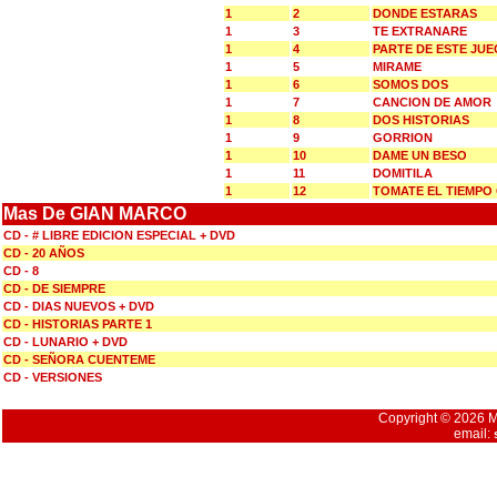
1
2
DONDE ESTARAS
1
3
TE EXTRANARE
1
4
PARTE DE ESTE JU
1
5
MIRAME
1
6
SOMOS DOS
1
7
CANCION DE AMOR
1
8
DOS HISTORIAS
1
9
GORRION
1
10
DAME UN BESO
1
11
DOMITILA
1
12
TOMATE EL TIEMPO
Mas De GIAN MARCO
CD - # LIBRE EDICION ESPECIAL + DVD
CD - 20 AÑOS
CD - 8
CD - DE SIEMPRE
CD - DIAS NUEVOS + DVD
CD - HISTORIAS PARTE 1
CD - LUNARIO + DVD
CD - SEÑORA CUENTEME
CD - VERSIONES
Copyright © 2026 Mu
email: