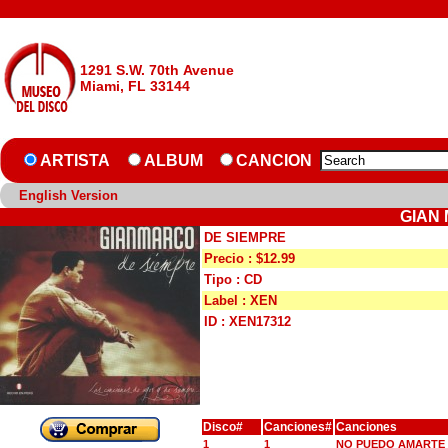
1291 S.W. 70th Avenue
Miami, FL 33144
ARTISTA
ALBUM
CANCION
English Version
GIAN 
DE SIEMPRE
Precio : $12.99
Tipo : CD
Label : XEN
ID : XEN17312
Disco#
Canciones#
Canciones
1
1
NO PUEDO AMARTE