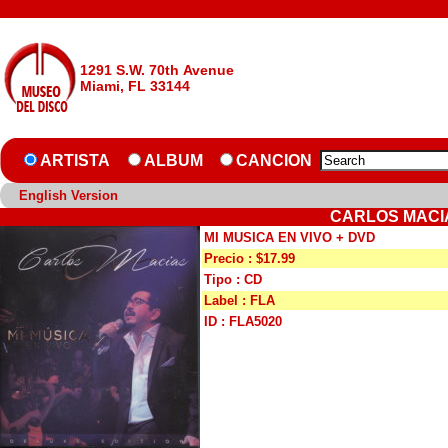
1291 S.W. 70th Avenue
Miami, FL 33144
ARTISTA
ALBUM
CANCION
English Version
CARLOS MACIA
MI MUSICA EN VIVO + DVD
Precio : $17.99
Tipo : CD
Label : FLA
ID : FLA5020