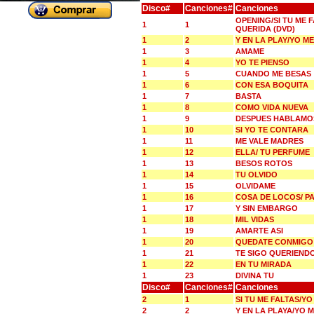
Disco#
Canciones#
Canciones
OPENING/SI TU ME 
1
1
QUERIDA (DVD)
1
2
Y EN LA PLAY/YO 
1
3
AMAME
1
4
YO TE PIENSO
1
5
CUANDO ME BESAS
1
6
CON ESA BOQUITA
1
7
BASTA
1
8
COMO VIDA NUEVA
1
9
DESPUES HABLAMO
1
10
SI YO TE CONTARA
1
11
ME VALE MADRES
1
12
ELLA/ TU PERFUME
1
13
BESOS ROTOS
1
14
TU OLVIDO
1
15
OLVIDAME
1
16
COSA DE LOCOS/ P
1
17
Y SIN EMBARGO
1
18
MIL VIDAS
1
19
AMARTE ASI
1
20
QUEDATE CONMIGO
1
21
TE SIGO QUERIEND
1
22
EN TU MIRADA
1
23
DIVINA TU
Disco#
Canciones#
Canciones
2
1
SI TU ME FALTAS/Y
2
2
Y EN LA PLAYA/YO