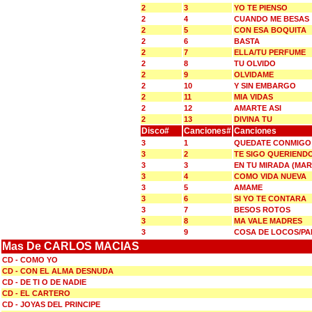
2
3
YO TE PIENSO
2
4
CUANDO ME BESAS
2
5
CON ESA BOQUITA
2
6
BASTA
2
7
ELLA/TU PERFUME
2
8
TU OLVIDO
2
9
OLVIDAME
2
10
Y SIN EMBARGO
2
11
MIA VIDAS
2
12
AMARTE ASI
2
13
DIVINA TU
Disco#
Canciones#
Canciones
3
1
QUEDATE CONMIGO 
3
2
TE SIGO QUERIENDO
3
3
EN TU MIRADA (MAR
3
4
COMO VIDA NUEVA
3
5
AMAME
3
6
SI YO TE CONTARA
3
7
BESOS ROTOS
3
8
MA VALE MADRES
3
9
COSA DE LOCOS/PA
Mas De CARLOS MACIAS
CD - COMO YO
CD - CON EL ALMA DESNUDA
CD - DE TI O DE NADIE
CD - EL CARTERO
CD - JOYAS DEL PRINCIPE