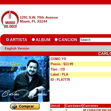
1291 S.W. 70th Avenue
Miami, FL 33144
ARTISTA
ALBUM
CANCION
English Version
CARLO
COMO YO
Precio : $13.99
Tipo : CD
Label : FLA
ID : FLA7778
Disco#
Canciones#
Canciones
1
1
MI CORAZON ENCA