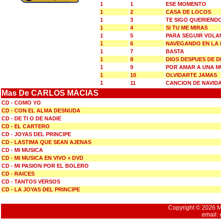
1
1
ESE MOMENTO
1
2
CASA DE LOCOS
1
3
TE SIGO QUERIEND
1
4
SI TU ME MIRAS
1
5
PARA SEGUIR VOL
1
6
NAVEGANDO EN LA
1
7
BASTA
1
8
DIOS DESPUES DE D
1
9
POR AMAR A UNA M
1
10
OLVIDARTE JAMAS
1
11
CANCION DE NAVID
Mas De CARLOS MACIAS
CD - COMO YO
CD - CON EL ALMA DESNUDA
CD - DE TI O DE NADIE
CD - EL CARTERO
CD - JOYAS DEL PRINCIPE
CD - LASTIMA QUE SEAN AJENAS
CD - MI MUSICA
CD - MI MUSICA EN VIVO + DVD
CD - MI PASION POR EL BOLERO
CD - RAICES
CD - TANTOS VERSOS
CD - LA JOYAS DEL PRINCIPE
Copyright © 2026 Mu
email: