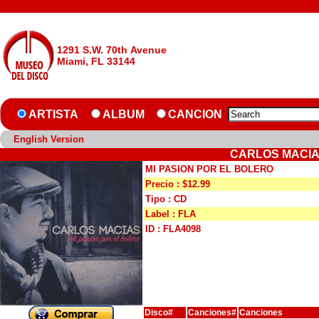
1291 S.W. 70th Avenue
Miami, FL 33144
ARTISTA
ALBUM
CANCION
English Version
CARLOS MACIAS
MI PASION POR EL BOLERO
Precio : $12.99
Tipo : CD
Label : FLA
ID : FLA4098
Disco#
Canciones#
Canciones